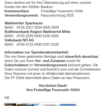
Dann danken wir für Ihre Überweisung auf eines unserer
Konten bei den Gföhler Banken:
Fotogalerie 2018
Kontowortlaut:
Freiwillige Feuerwehr Gföhl
Verwendungszweck:
Haussammlung 2025
Fotogalerie 2017
Waldviertler Sparkasse:
IBAN: AT26 2027 2034 0000 3509
Raiffeisenbank Region Waldviertel Mitte
Fotogalerie 2016
IBAN: AT93 3299 0000 0240 4200
Volksbank NÖ AG
IBAN: AT94 4715 0490 0197 0100
Fotogalerie 2015
Information zur Spendenabsetzbarkeit:
Die von Ihnen geleisteten Beträge sind
steuerlich absetzbar,
wenn Sie uns Ihren
Vor- und Zunamen
sowie Ihr
Feuerwehrjugend
Geburtsdatum
im
Verwendungszweck
bekannt geben. Die
Daten müssen korrekt und leserlich sein und die Schreibweise
Ihres Namens mit jener im Meldezettel übereinstimmen.
Termine
Die FF Gföhl übermittelt diese Daten an das Finanzamt.
Herzlichen Dank!
Kontakt
Ihre Freiwillige Feuerwehr Gföhl
KB