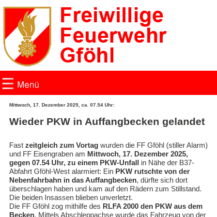
Mittwoch, 17. Dezember 2025, ca. 07.54 Uhr:
Home
Wieder PKW in Auffangbecken gelandet
Einsätze
Fast
zeitgleich zum Vortag
wurden die FF Gföhl (stiller Alarm)
und FF Eisengraben am
Mittwoch, 17. Dezember 2025,
gegen 07.54 Uhr, zu einem PKW-Unfall
in Nähe der B37-
News
Abfahrt Gföhl-West alarmiert: Ein
PKW rutschte von der
Nebenfahrbahn in das Auffangbecken
, dürfte sich dort
Fotogalerie
überschlagen haben und kam auf den Rädern zum Stillstand.
Die beiden Insassen blieben unverletzt.
Die FF Gföhl zog mithilfe des
RLFA 2000 den PKW aus dem
Fotogalerie 2019
Becken
. Mittels Abschleppachse wurde das Fahrzeug von der