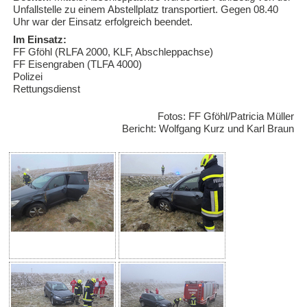
Unfallstelle zu einem Abstellplatz transportiert. Gegen 08.40
Uhr war der Einsatz erfolgreich beendet.
Fotogalerie 2018
Im Einsatz:
FF Gföhl (RLFA 2000, KLF, Abschleppachse)
FF Eisengraben (TLFA 4000)
Fotogalerie 2017
Polizei
Rettungsdienst
Fotogalerie 2016
Fotos: FF Gföhl/Patricia Müller
Bericht: Wolfgang Kurz und Karl Braun
Fotogalerie 2015
Feuerwehrjugend
Termine
Kontakt